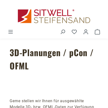
Zum Hauptinhalt springen
Du hast 0 Produ
Ware
3D-Planungen / pCon /
OFML
Gerne stellen wir Ihnen für ausgewählte
Modelle 3D- bzw. OFML-Daten zur Verfügung.