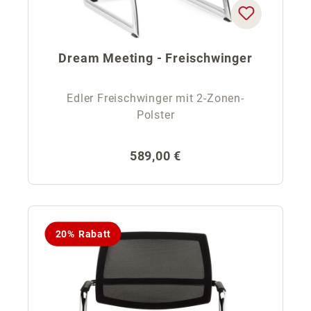
Dream Meeting - Freischwinger
Edler Freischwinger mit 2-Zonen-
Polster
Regulärer Preis:
589,00 €
20% Rabatt