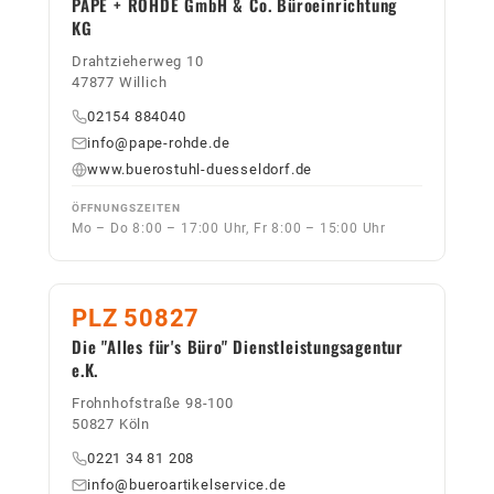
PAPE + ROHDE GmbH & Co. Büroeinrichtung
KG
Drahtzieherweg 10
47877 Willich
02154 884040
info@pape-rohde.de
www.buerostuhl-duesseldorf.de
ÖFFNUNGSZEITEN
Mo – Do 8:00 – 17:00 Uhr, Fr 8:00 – 15:00 Uhr
PLZ 50827
Die "Alles für's Büro" Dienstleistungsagentur
e.K.
Frohnhofstraße 98-100
50827 Köln
0221 34 81 208
info@bueroartikelservice.de