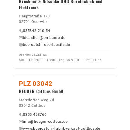
Brückner & Nitschke OHG Bürotechnik und
Elektronik
Hauptstraße 173
02791 Oderwitz
035842 210 54
biesslich@bn-buero.de
buerostuhl-oberlausitz.de
ÖFFNUNGSZEITEN
Mo – Fr 8:00 – 18:00 Uhr, Sa 9:00 – 12:00 Uhr
PLZ 03042
HEUGER Cottbus GmbH
Merzdorfer Weg 7d
03042 Cottbus
0355 493766
info@heuger-cottbus.de
www.buerostuhl-fabrikverkauf-cottbus.de