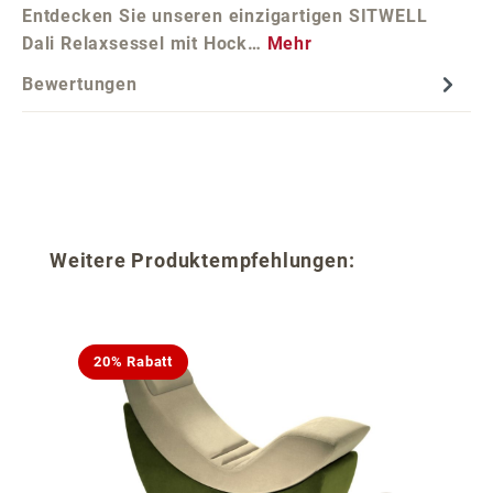
Entdecken Sie unseren einzigartigen SITWELL
Dali Relaxsessel mit Hock…
Mehr
Bewertungen
Produktgalerie überspringen
Weitere Produktempfehlungen:
20% Rabatt