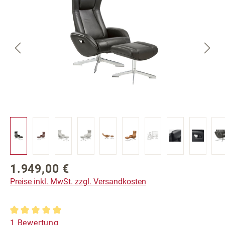
1.949,00 €
Regulärer Preis:
Preise inkl. MwSt. zzgl. Versandkosten
Durchschnittliche Bewertung von 5 von 5 Sternen
1 Bewertung