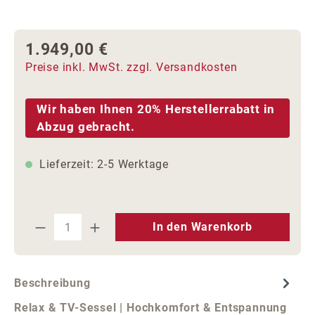
1.949,00 €
Regulärer Preis:
Preise inkl. MwSt. zzgl. Versandkosten
Wir haben Ihnen 20% Herstellerrabatt in
Abzug gebracht.
Lieferzeit: 2-5 Werktage
Produkt Anzahl: Gib den gewünschten We
In den Warenkorb
Beschreibung
Relax & TV-Sessel | Hochkomfort & Entspannung