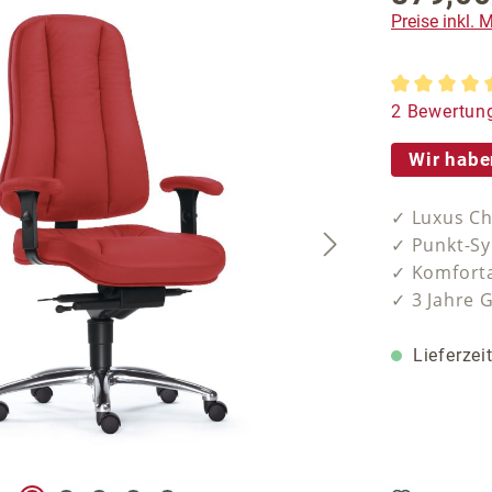
Preise inkl.
Durchschnit
2 Bewertun
Wir habe
✓ Luxus Ch
✓ Punkt-S
✓ Komforta
✓ 3 Jahre 
Lieferzei