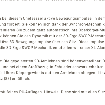
n bei diesem Chefsessel aktive Bewegungsimpulse, in d
ung fördert. Sie können sich dank der Synchron-Mechanik
rainieren Sie zudem ganz automatisch Ihre Oberkörper-M
tiv können Sie den Dynamik mit der 3D-Ergo-SWOP-Mechani
tive 3D-Bewegungsimpulse über den Sitz. Diese Impulse lo
Für die 3D-Ergo-SWOP-Mechanik empfehlen wir unser XL Al
ie gepolsterten 2D-Armlehnen sind höhenverstellbar. Die
s und bei einem Stoffbezug in Echtleder schwarz erhalten
 Teil Ihres Körpergewichts auf den Armlehnen ablegen. Hin
 [83] erhältlich.
 mit feinen PU-Auflagen. Hinweis: Diese sind mit allen S