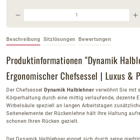
Produkt Anzahl: Gib den gewünschte
Beschreibung
Sitzlösungen
Bewertungen
Produktinformationen "Dynamik Halble
Ergonomischer Chefsessel | Luxus &
Der Chefsessel
Dynamik Halblehner
verwöhnt Sie mit e
Körperhaltung durch eine mittig verlaufende, dezente Er
Wirbelsäule speziell an langen Arbeitstagen zusätzlic
Seitenelemente der Rückenlehne hält Ihre Haltung aufr
schonen Ihren Rücken gezielt.
Der Dynamik Halblehner eignet sich durch seine niedri