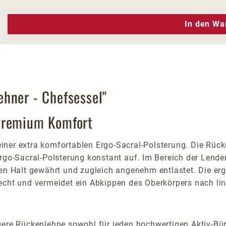
n Wert ein oder benutze die Schaltfläc
In den Wa
hner - Chefsessel"
 Premium Komfort
iner extra komfortablen Ergo-Sacral-Polsterung. Die Rück
go-Sacral-Polsterung konstant auf. Im Bereich der Lendenwi
hen Halt gewährt und zugleich angenehm entlastet. Die er
echt und vermeidet ein Abkippen des Oberkörpers nach lin
gere Rückenlehne sowohl für jeden hochwertigen Aktiv-Büro