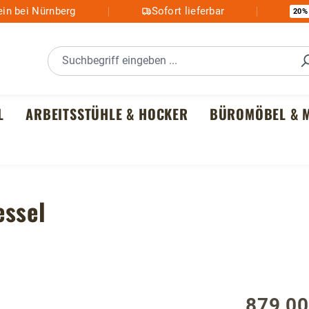
in bei Nürnberg
Sofort lieferbar
20%
L
ARBEITSSTÜHLE & HOCKER
BÜROMÖBEL & M
essel
879,00
Regulärer P