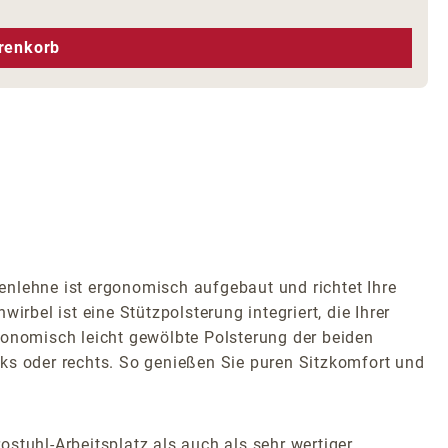
hen um die Anzahl zu erhöhen oder zu r
renkorb
enlehne ist ergonomisch aufgebaut und richtet Ihre
rbel ist eine Stützpolsterung integriert, die Ihrer
gonomisch leicht gewölbte Polsterung der beiden
ks oder rechts. So genießen Sie puren Sitzkomfort und
stuhl-Arbeitsplatz als auch als sehr wertiger