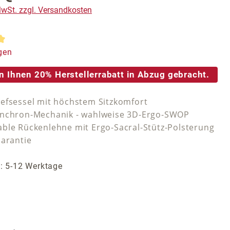
 MwSt. zzgl. Versandkosten
tliche Bewertung von 5 von 5 Sternen
gen
n Ihnen 20% Herstellerrabatt in Abzug gebracht.
efsessel mit höchstem Sitzkomfort
ynchron-Mechanik - wahlweise 3D-Ergo-SWOP
ble Rückenlehne mit Ergo-Sacral-Stütz-Polsterung
Garantie
t: 5-12 Werktage