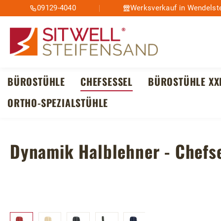
09129-4040
Werksverkauf in Wendelste
m Hauptinhalt springen
Zur Suche springen
Zur Hauptnavigation springen
BÜROSTÜHLE
CHEFSESSEL
BÜROSTÜHLE XX
ORTHO-SPEZIALSTÜHLE
Dynamik Halblehner - Chefs
Bildergalerie überspringen