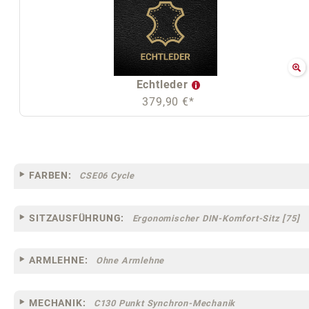
Echtleder
379,90 €*
FARBEN:
CSE06 Cycle
SITZAUSFÜHRUNG:
Ergonomischer DIN-Komfort-Sitz [75]
ARMLEHNE:
Ohne Armlehne
MECHANIK:
C130 Punkt Synchron-Mechanik