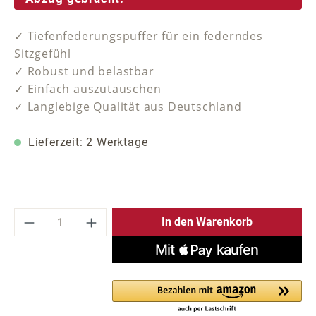
✓ Tiefenfederungspuffer für ein federndes
Sitzgefühl
✓ Robust und belastbar
✓ Einfach auszutauschen
✓ Langlebige Qualität aus Deutschland
Lieferzeit: 2 Werktage
Produkt Anzahl: Gib den gewünschten Wer
In den Warenkorb