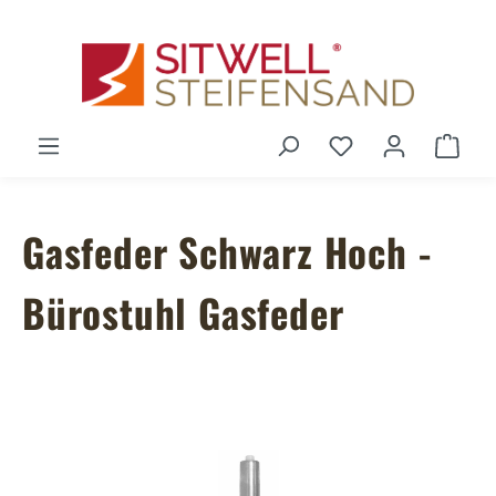
Zum Hauptinhalt springen
Du hast 0 Produ
Ware
Gasfeder Schwarz Hoch -
Bürostuhl Gasfeder
Bildergalerie überspringen