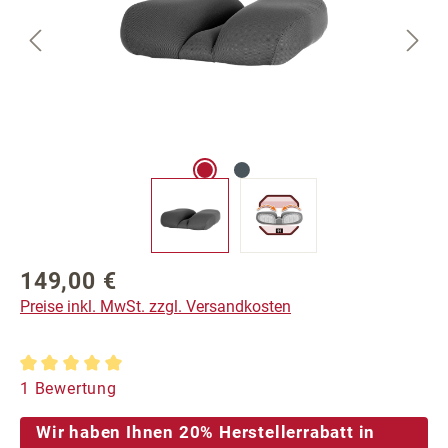
149,00 €
Regulärer Preis:
Preise inkl. MwSt. zzgl. Versandkosten
Durchschnittliche Bewertung von 5 von 5 Sternen
1 Bewertung
Wir haben Ihnen 20% Herstellerrabatt in