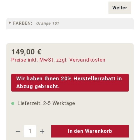
Weiter
FARBEN:
Orange 101
149,00 €
Regulärer Preis:
Preise inkl. MwSt. zzgl. Versandkosten
Wir haben Ihnen 20% Herstellerrabatt in
Abzug gebracht.
Lieferzeit: 2-5 Werktage
Produkt Anzahl: Gib den gewünschten We
In den Warenkorb