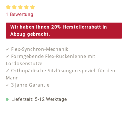
Durchschnittliche Bewertung von 5 von 5 Sternen
1 Bewertung
Wir haben Ihnen 20% Herstellerrabatt in
Abzug gebracht.
✓ Flex-Synchron-Mechanik
✓ Formgebende Flex-Rückenlehne mit
Lordosenstütze
✓ Orthopädische Sitzlösungen speziell für den
Mann
✓ 3 Jahre Garantie
Lieferzeit: 5-12 Werktage