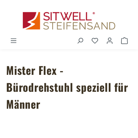
Zum Hauptinhalt springen
Du hast 0 Produ
Ware
Mister Flex -
Bürodrehstuhl speziell für
Männer