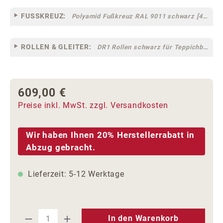
FUSSKREUZ:
Polyamid Fußkreuz RAL 9011 schwarz [44]
ROLLEN & GLEITER:
DR1 Rollen schwarz für Teppichböden [10]
609,00 €
Regulärer Preis:
Preise inkl. MwSt. zzgl. Versandkosten
Wir haben Ihnen 20% Herstellerrabatt in
Abzug gebracht.
Lieferzeit: 5-12 Werktage
Produkt Anzahl: Gib den gewünschten We
In den Warenkorb