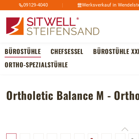
09129-4040
Werksverkauf in Wendelste
m Hauptinhalt springen
Zur Suche springen
Zur Hauptnavigation springen
BÜROSTÜHLE
CHEFSESSEL
BÜROSTÜHLE XX
ORTHO-SPEZIALSTÜHLE
Ortholetic Balance M - Orth
Bildergalerie überspringen