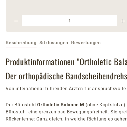
Produkt Anzahl: Gib den gewünschte
Beschreibung
Sitzlösungen
Bewertungen
Produktinformationen "Ortholetic Bal
Der orthopädische Bandscheibendrehst
Von international führenden Ärzten für anspruchsvolle 
Der Bürostuhl
Ortholetic Balance M
(ohne Kopfstütze) 
Bürostuhl eine grenzenlose Bewegungsfreiheit. Sie gre
Rückenlehne: Ganz gleich, in welche Richtung es gehen 