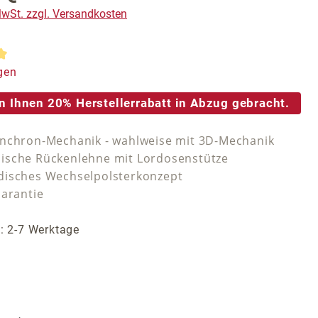
 MwSt. zzgl. Versandkosten
tliche Bewertung von 5 von 5 Sternen
gen
n Ihnen 20% Herstellerrabatt in Abzug gebracht.
nchron-Mechanik - wahlweise mit 3D-Mechanik
sche Rückenlehne mit Lordosenstütze
isches Wechselpolsterkonzept
Garantie
t: 2-7 Werktage