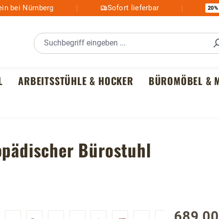
in bei Nürnberg
Sofort lieferbar
20%
L
ARBEITSSTÜHLE & HOCKER
BÜROMÖBEL & M
opädischer Bürostuhl
689,00
Regulärer P