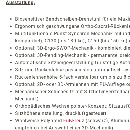
Ausstattung:
Biosensitiver Bandscheiben-Drehstuhl für ein Max
Ergonomisch geschwungene Ortho-Sacral-Rückenlehn
Multifunktionale Punkt-Synchron-Mechanik mit indiv
kompatibel), C130 (bis 130 kg), C150 (bis 150 kg)
Optional: 3D-Ergo-SWOP-Mechanik - kombiniert die 
Optional: 3D-Pending-Mechanik - permanente, drei
Automatische Sitzneigeverstellung für stetige Auf
Sitz und Rückenlehne passen sich automatisch sy
Rückenlehnenhöhe 5-fach verstellbar um bis zu 8 
Optional: 2D- oder 3D-Armlehnen mit PU-Auflage o
Mechanischer Schiebesitz mit Sitztiefenverstellba
Mechanik)
Orthopädisches Wechselpolster-Konzept: Sitzausf
Sitzhöheneinstellung, druckluftgesteuert
Wahlweise Polyamid
Fußkreuz
(schwarz), Aluminiu
empfohlen bei Auswahl einer 3D-Mechanik)