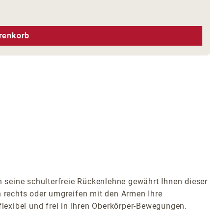
hen um die Anzahl zu erhöhen oder zu r
renkorb
seine schulterfreie Rückenlehne gewährt Ihnen dieser
h rechts oder umgreifen mit den Armen Ihre
flexibel und frei in Ihren Oberkörper-Bewegungen.