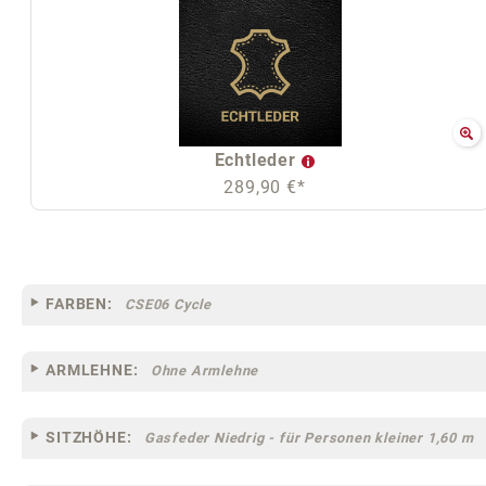
Echtleder
289,90 €*
FARBEN:
CSE06 Cycle
ARMLEHNE:
Ohne Armlehne
SITZHÖHE:
Gasfeder Niedrig - für Personen kleiner 1,60 m