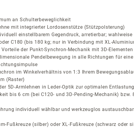
imum an Schulterbeweglichkeit
e mit integrierter Lordosenstütze (Stützpolsterung)
iduell einstellbarem Gegendruck, arretierbar; wahlweise C
 oder C180 (bis 180 kg; nur in Verbindung mit XL-Aluminiu
Vorteile der Punkt-Synchron-Mechanik mit 3D-Elementen fü
dimensionale Pendelbewegung in alle Richtungen für eine
richtungsimpulse
nchron im Winkelverhältnis von 1:3 Ihrem Bewegungsabla
cm (Raster)
der 5D-Armlehnen in Leder-Optik zur optimalen Entlastung
rkeit bis 6 cm (bei C120- und 3D-Pending-Mechanik) bzw.
ührung individuell wählbar und werkzeuglos austauschbar
m-Fußkreuze (silber) oder XL-Fußkreuze (schwarz oder si