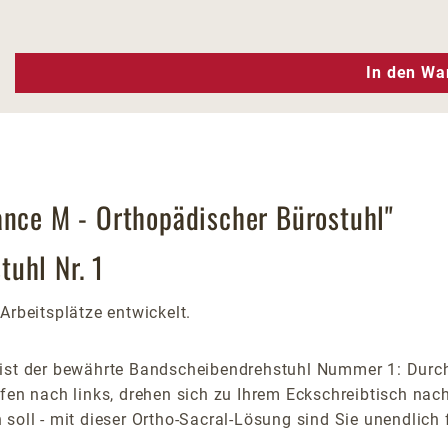
n Wert ein oder benutze die Schaltfläc
In den Wa
ance M - Orthopädischer Bürostuhl"
uhl Nr. 1
Arbeitsplätze entwickelt.
ist der bewährte Bandscheibendrehstuhl Nummer 1: Durch 
ifen nach links, drehen sich zu Ihrem Eckschreibtisch nac
soll - mit dieser Ortho-Sacral-Lösung sind Sie unendlich 