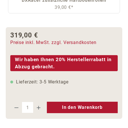
DXRacer zusätzliche Hartbodenrollen
39,00 €*
319,00 €
Regulärer Preis:
Preise inkl. MwSt. zzgl. Versandkosten
Wir haben Ihnen 20% Herstellerrabatt in
Abzug gebracht.
Lieferzeit: 3-5 Werktage
Produkt Anzahl: Gib den gewünschten We
In den Warenkorb