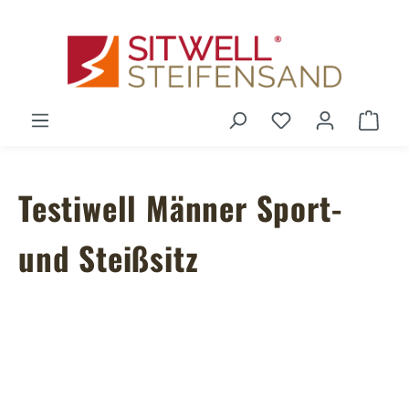
Zum Hauptinhalt springen
Du hast 0 Produ
Ware
Testiwell Männer Sport-
und Steißsitz
Bildergalerie überspringen