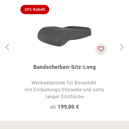
20% Rabatt
Bandscheiben-Sitz-Long
Wechselpolster für Bürostuhl
mit Entlastungs-Sitzwelle und extra
langer Sitzfläche
Regulärer Preis:
ab
199,00 €