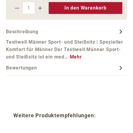
Produkt Anzahl: Gib den gewünschten We
In den Warenkorb
Beschreibung
Testiwell Männer Sport- und Steißsitz | Spezieller
Komfort für Männer Der Testiwell Männer Sport-
und Steißsitz ist ein med…
Mehr
Bewertungen
Produktgalerie überspringen
Weitere Produktempfehlungen: