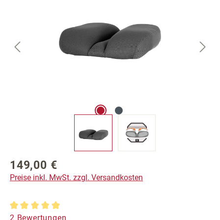
149,00 €
Regulärer Preis:
Preise inkl. MwSt. zzgl. Versandkosten
Durchschnittliche Bewertung von 5 von 5 Sternen
2 Bewertungen