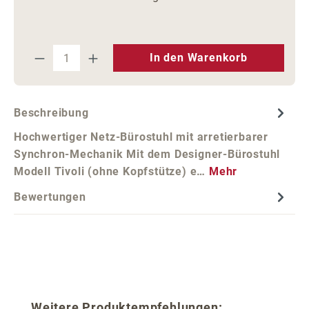
Produkt Anzahl: Gib den gewünschten We
In den Warenkorb
Beschreibung
Hochwertiger Netz-Bürostuhl mit arretierbarer
Synchron-Mechanik Mit dem Designer-Bürostuhl
Modell Tivoli (ohne Kopfstütze) e…
Mehr
Bewertungen
Produktgalerie überspringen
Weitere Produktempfehlungen: