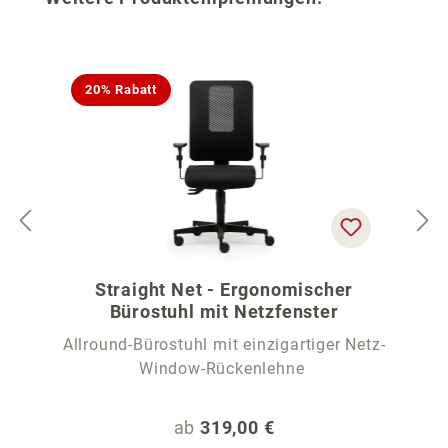
20% Rabatt
Straight Net - Ergonomischer
Bürostuhl mit Netzfenster
Allround-Bürostuhl mit einzigartiger Netz-
Window-Rückenlehne
Regulärer Preis:
ab
319,00 €