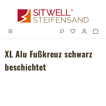
Zum Hauptinhalt springen
Du hast 0 Produ
Ware
XL Alu Fußkreuz schwarz
beschichtet
Bildergalerie überspringen