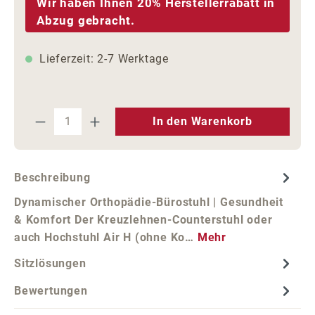
Wir haben Ihnen 20% Herstellerrabatt in
Abzug gebracht.
Lieferzeit: 2-7 Werktage
Produkt Anzahl: Gib den gewünschten We
In den Warenkorb
Beschreibung
Dynamischer Orthopädie-Bürostuhl | Gesundheit
& Komfort Der Kreuzlehnen-Counterstuhl oder
auch Hochstuhl Air H (ohne Ko…
Mehr
Sitzlösungen
Bewertungen