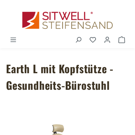
Zum Hauptinhalt springen
Du hast 0 Produ
Ware
Earth L mit Kopfstütze -
Gesundheits-Bürostuhl
Bildergalerie überspringen