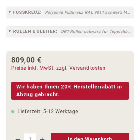
FUSSKREUZ:
Polyamid Fußkreuz RAL 9011 schwarz [44]
ROLLEN & GLEITER:
DR1 Rollen schwarz für Teppichböden [10]
809,00 €
Regulärer Preis:
Preise inkl. MwSt. zzgl. Versandkosten
Wir haben Ihnen 20% Herstellerrabatt in
Abzug gebracht.
Lieferzeit: 5-12 Werktage
Produkt Anzahl: Gib den gewünschten We
In den Warenkorb