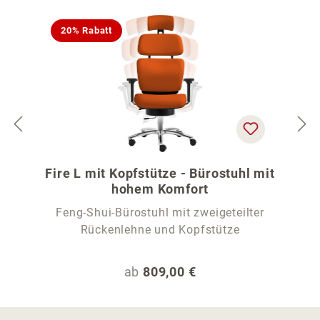
20% Rabatt
Fire L mit Kopfstütze - Bürostuhl mit
hohem Komfort
Feng-Shui-Bürostuhl mit zweigeteilter
Rückenlehne und Kopfstütze
Regulärer Preis:
ab
809,00 €