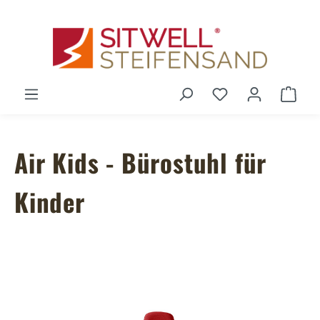
Zum Hauptinhalt springen
Du hast 0 Produ
Ware
Air Kids - Bürostuhl für
Kinder
Bildergalerie überspringen