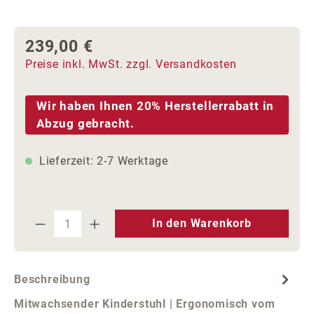
239,00 €
Regulärer Preis:
Preise inkl. MwSt. zzgl. Versandkosten
Wir haben Ihnen 20% Herstellerrabatt in
Abzug gebracht.
Lieferzeit: 2-7 Werktage
Produkt Anzahl: Gib den gewünschten We
In den Warenkorb
Beschreibung
Mitwachsender Kinderstuhl | Ergonomisch vom