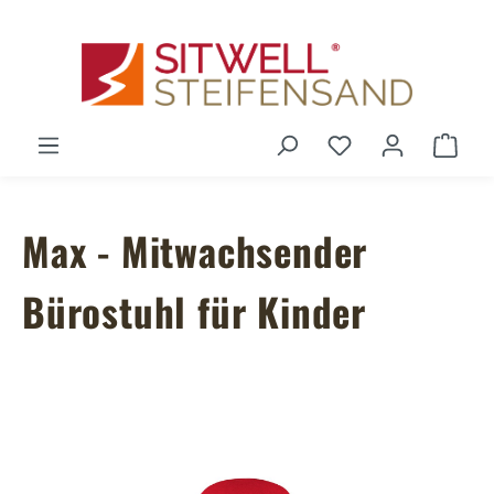
Zum Hauptinhalt springen
Du hast 0 Produ
Ware
Max - Mitwachsender
Bürostuhl für Kinder
Bildergalerie überspringen