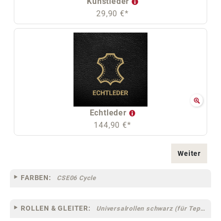
Kunstleder
29,90 €*
Echtleder
144,90 €*
Weiter
FARBEN:
CSE06 Cycle
ROLLEN & GLEITER:
Universalrollen schwarz (für Teppich- und Hartböden geeignet) [13-77-g]