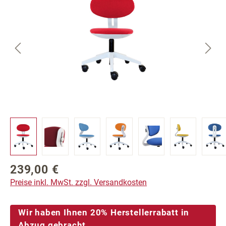
239,00 €
Regulärer Preis:
Preise inkl. MwSt. zzgl. Versandkosten
Wir haben Ihnen 20% Herstellerrabatt in
Abzug gebracht.