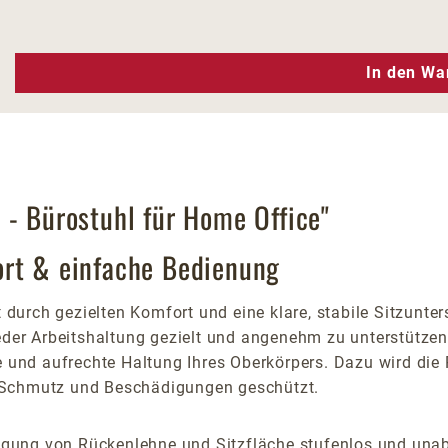
n Wert ein oder benutze die Schaltfläc
In den Wa
 - Bürostuhl für Home Office"
ort & einfache Bedienung
durch gezielten Komfort und eine klare, stabile Sitzunter
eder Arbeitshaltung gezielt und angenehm zu unterstützen. 
e und aufrechte Haltung Ihres Oberkörpers. Dazu wird die 
, Schmutz und Beschädigungen geschützt.
Neigung von Rückenlehne und Sitzfläche stufenlos und un