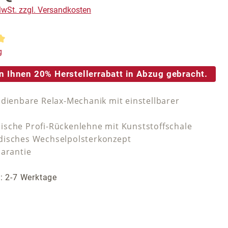
 MwSt. zzgl. Versandkosten
tliche Bewertung von 5 von 5 Sternen
g
n Ihnen 20% Herstellerrabatt in Abzug gebracht.
edienbare Relax-Mechanik mit einstellbarer
sche Profi-Rückenlehne mit Kunststoffschale
isches Wechselpolsterkonzept
Garantie
t: 2-7 Werktage