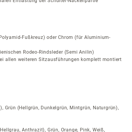
malen Entlastung der Schulter-Nackenpartie
ür Polyamid-Fußkreuz) oder Chrom (für Aluminium-
ienischen Rodeo-Rindsleder (Semi Anilin)
bei allen weiteren Sitzausführungen komplett montiert
t), Grün (Hellgrün, Dunkelgrün, Mintgrün, Naturgrün),
Hellgrau, Anthrazit), Grün, Orange, Pink, Weiß,