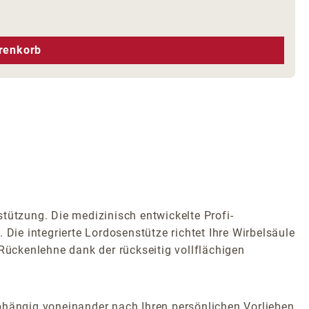
hen um die Anzahl zu erhöhen oder zu r
renkorb
stützung. Die medizinisch entwickelte Profi-
Die integrierte Lordosenstütze richtet Ihre Wirbelsäule
Rückenlehne dank der rückseitig vollflächigen
abhängig voneinander nach Ihren persönlichen Vorlieben