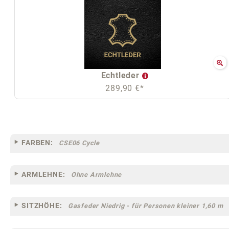
Echtleder
289,90 €*
FARBEN:
CSE06 Cycle
ARMLEHNE:
Ohne Armlehne
SITZHÖHE:
Gasfeder Niedrig - für Personen kleiner 1,60 m