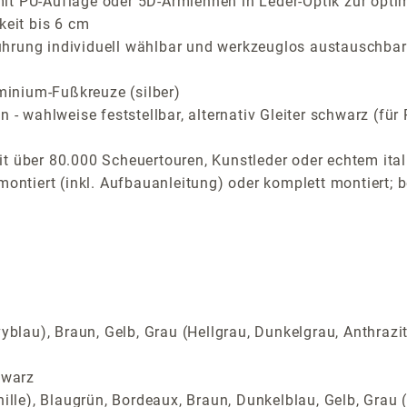
it PU-Auflage oder 5D-Armlehnen in Leder-Optik zur opti
keit bis 6 cm
ührung individuell wählbar und werkzeuglos austauschbar
inium-Fußkreuze (silber)
n - wahlweise feststellbar, alternativ Gleiter schwarz (f
t über 80.000 Scheuertouren, Kunstleder oder echtem ital
montiert (inkl. Aufbauanleitung) oder komplett montiert; 
yblau), Braun, Gelb, Grau (Hellgrau, Dunkelgrau, Anthrazi
hwarz
ille), Blaugrün, Bordeaux, Braun, Dunkelblau, Gelb, Grau (