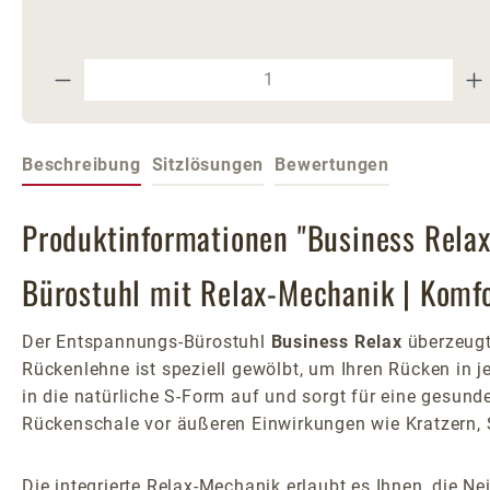
Produkt Anzahl: Gib den gewünschte
Beschreibung
Sitzlösungen
Bewertungen
Produktinformationen "Business Relax
Bürostuhl mit Relax-Mechanik | Komf
Der Entspannungs-Bürostuhl
Business Relax
überzeugt 
Rückenlehne ist speziell gewölbt, um Ihren Rücken in j
in die natürliche S-Form auf und sorgt für eine gesund
Rückenschale vor äußeren Einwirkungen wie Kratzern
Die integrierte Relax-Mechanik erlaubt es Ihnen, die 