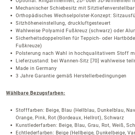
Optional: Ringarmlehnen, 2D- oder 3D-Armlehnen m
Mechanischer Schiebesitz mit Sitztiefenverstellbar
Orthopädisches Wechselpolster-Konzept: Sitzausf
Sitzhöheneinstellung, druckluftgesteuert
Wahlweise Polyamid Fußkreuz (schwarz) oder Alum
Sicherheitsdoppelrollen für Teppich- oder Hartböde
Fußkreuze)
Polsterung nach Wahl in hochqualitativem Stoff mi
Lieferzustand: bei Wannen-Sitz [70] wahlweise teil
Made in Germany
3 Jahre Garantie gemäß Herstellerbedingungen
Wählbare Bezugsfarben:
Stofffarben: Beige, Blau (Hellblau, Dunkelblau, Nav
Orange, Pink, Rot (Bordeaux, Hellrot), Schwarz
Kunstlederfarben: Beige, Blau, Grau, Rot, Weiß, Sc
Echtlederfarben: Beige (Hellbeige, Dunkelbeige, Van