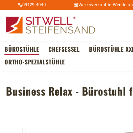
09129-4040
Werksverkauf in Wendelste
m Hauptinhalt springen
Zur Suche springen
Zur Hauptnavigation springen
BÜROSTÜHLE
CHEFSESSEL
BÜROSTÜHLE XX
ORTHO-SPEZIALSTÜHLE
Business Relax - Bürostuhl 
Bildergalerie überspringen