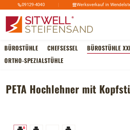
09129-4040
Werksverkauf in Wendelste
m Hauptinhalt springen
Zur Suche springen
Zur Hauptnavigation springen
BÜROSTÜHLE
CHEFSESSEL
BÜROSTÜHLE XX
ORTHO-SPEZIALSTÜHLE
PETA Hochlehner mit Kopfstü
Bildergalerie überspringen