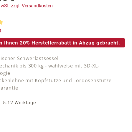
 MwSt. zzgl. Versandkosten
tliche Bewertung von 5 von 5 Sternen
g
n Ihnen 20% Herstellerrabatt in Abzug gebracht.
scher Schwerlastsessel
echanik bis 300 kg - wahlweise mit 3D-XL-
logie
kenlehne mit Kopfstütze und Lordosenstütze
Garantie
t: 5-12 Werktage