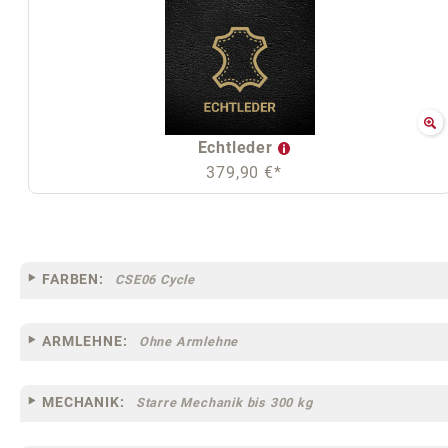
Echtleder
379,90 €*
FARBEN:
CSE06 Cycle
ARMLEHNE:
Ohne Armlehne
MECHANIK:
Starre Mechanik bis 300 kg