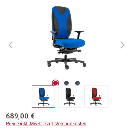
Bildergalerie überspringen
689,00 €
Regulärer Preis:
Preise inkl. MwSt. zzgl. Versandkosten