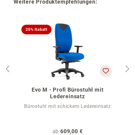
Produktgalerie überspringen
Weitere Produktempfehlungen:
20% Rabatt
Evo M - Profi Bürostuhl mit
Ledereinsatz
Bürostuhl mit schickem Ledereinsatz
Regulärer Preis:
ab
609,00 €