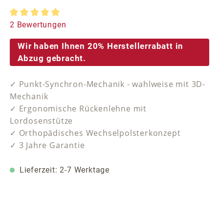
Durchschnittliche Bewertung von 5 von 5 Sternen
2 Bewertungen
Wir haben Ihnen 20% Herstellerrabatt in
Abzug gebracht.
✓ Punkt-Synchron-Mechanik - wahlweise mit 3D-
Mechanik
✓ Ergonomische Rückenlehne mit
Lordosenstütze
✓ Orthopädisches Wechselpolsterkonzept
✓ 3 Jahre Garantie
Lieferzeit: 2-7 Werktage