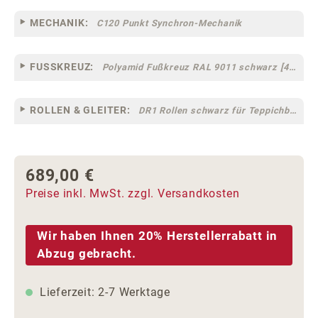
MECHANIK:
C120 Punkt Synchron-Mechanik
FUSSKREUZ:
Polyamid Fußkreuz RAL 9011 schwarz [44]
ROLLEN & GLEITER:
DR1 Rollen schwarz für Teppichböden [10]
689,00 €
Regulärer Preis:
Preise inkl. MwSt. zzgl. Versandkosten
Wir haben Ihnen 20% Herstellerrabatt in
Abzug gebracht.
Lieferzeit: 2-7 Werktage