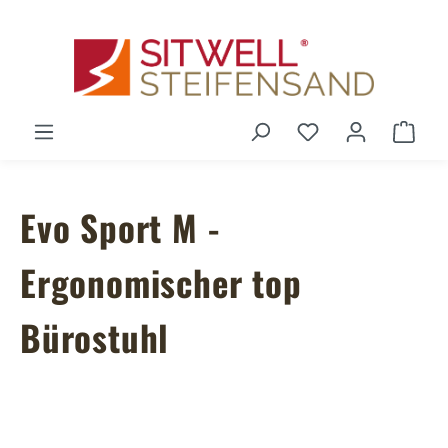
Zum Hauptinhalt springen
Du hast 0 Produ
Ware
Evo Sport M -
Ergonomischer top
Bürostuhl