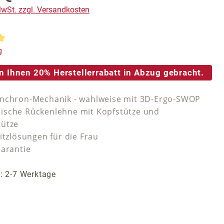
 MwSt. zzgl. Versandkosten
tliche Bewertung von 5 von 5 Sternen
g
n Ihnen 20% Herstellerrabatt in Abzug gebracht.
nchron-Mechanik - wahlweise mit 3D-Ergo-SWOP
sche Rückenlehne mit Kopfstütze und
tütze
itzlösungen für die Frau
Garantie
t: 2-7 Werktage