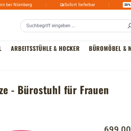
in bei Nürnberg
Sofort lieferbar
20%
L
ARBEITSSTÜHLE & HOCKER
BÜROMÖBEL & M
ze - Bürostuhl für Frauen
699,00
Regulärer P