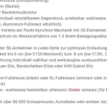
enstütze (Stützpolsterung)
cm (Raster)
der Nackenmuskulatur
viduell einstellbarem Gegendruck, arretierbar; wahlweise 
XL-Aluminium-Fußkreuz erhältlich)
Vorteile der Punkt-Synchron-Mechanik mit 3D-Elementen fü
nchron im Winkelverhältnis von 1:3 Ihrem Bewegungsabla
der 5D-Armlehnen in Leder-Optik zur optimalen Entlastung
arkeit bis 6 cm (bei C120-Mechanik) bzw. 8 cm (bei C130-
ührung individuell wählbar und werkzeuglos austauschbar
auen-Sitz, Bandscheiben-Sitze oder Hüft-Sakral-Sitz
-Fußkreuze (silber) oder XL-Fußkreuze (schwarz oder si
ik)
 - wahlweise feststellbar, alternativ
Gleiter
schwarz (für 
t über 80.000 Scheuertouren, Kunstleder oder echtem ital