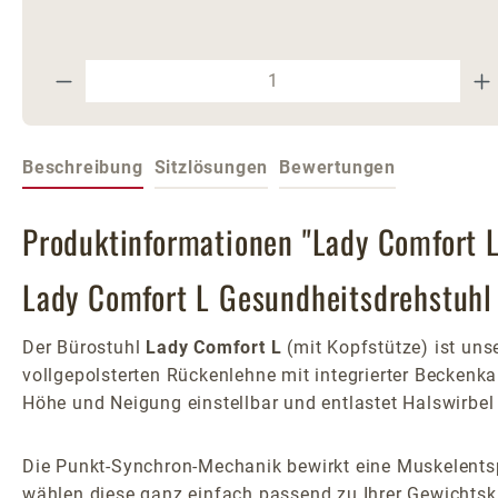
Produkt Anzahl: Gib den gewünschte
Beschreibung
Sitzlösungen
Bewertungen
Produktinformationen "Lady Comfort L
Lady Comfort L Gesundheitsdrehstuhl 
Der Bürostuhl
Lady Comfort L
(mit Kopfstütze) ist uns
vollgepolsterten Rückenlehne mit integrierter Beckenkam
Höhe und Neigung einstellbar und entlastet Halswirb
Die Punkt-Synchron-Mechanik bewirkt eine Muskelents
wählen diese ganz einfach passend zu Ihrer Gewichts