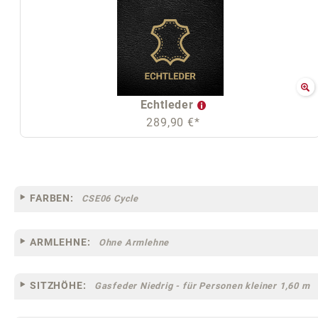
Echtleder
289,90 €*
FARBEN:
CSE06 Cycle
ARMLEHNE:
Ohne Armlehne
SITZHÖHE:
Gasfeder Niedrig - für Personen kleiner 1,60 m