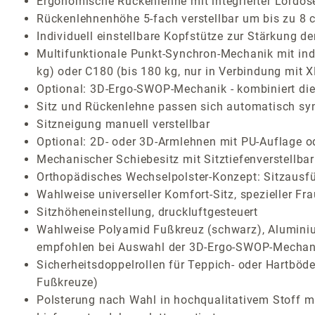
Ergonomische Rückenlehne mit integrierter Lordos
Rückenlehnenhöhe 5-fach verstellbar um bis zu 8 
Individuell einstellbare Kopfstütze zur Stärkung 
Multifunktionale Punkt-Synchron-Mechanik mit indi
kg) oder C180 (bis 180 kg, nur in Verbindung mit 
Optional: 3D-Ergo-SWOP-Mechanik - kombiniert die 
Sitz und Rückenlehne passen sich automatisch sy
Sitzneigung manuell verstellbar
Optional: 2D- oder 3D-Armlehnen mit PU-Auflage o
Mechanischer Schiebesitz mit Sitztiefenverstellb
Orthopädisches Wechselpolster-Konzept: Sitzausf
Wahlweise universeller Komfort-Sitz, spezieller Fr
Sitzhöheneinstellung, druckluftgesteuert
Wahlweise Polyamid Fußkreuz (schwarz), Aluminium
empfohlen bei Auswahl der 3D-Ergo-SWOP-Mechan
Sicherheitsdoppelrollen für Teppich- oder Hartböden
Fußkreuze)
Polsterung nach Wahl in hochqualitativem Stoff mi