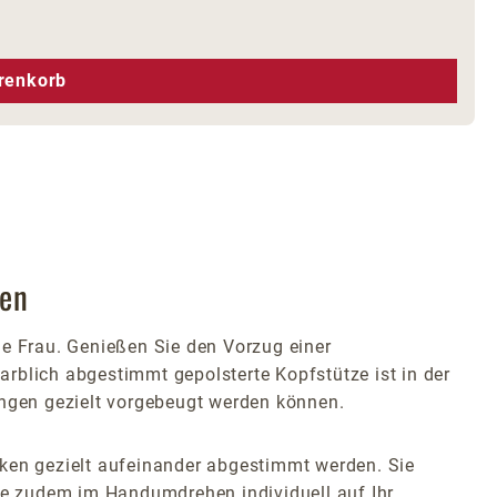
hen um die Anzahl zu erhöhen oder zu r
renkorb
uen
ie Frau. Genießen Sie den Vorzug einer
farblich abgestimmt gepolsterte Kopfstütze ist in der
ngen gezielt vorgebeugt werden können.
en gezielt aufeinander abgestimmt werden. Sie
e zudem im Handumdrehen individuell auf Ihr