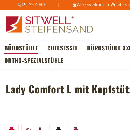
09129-4040
Werksverkauf in Wendelste
m Hauptinhalt springen
Zur Suche springen
Zur Hauptnavigation springen
BÜROSTÜHLE
CHEFSESSEL
BÜROSTÜHLE XX
ORTHO-SPEZIALSTÜHLE
Lady Comfort L mit Kopfstüt
Bildergalerie überspringen