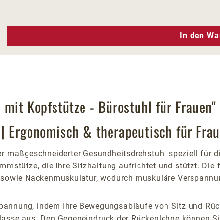
n Wert ein oder benutze die Schaltfläc
In den Wa
 mit Kopfstütze - Bürostuhl für Frauen"
| Ergonomisch & therapeutisch für Fra
er maßgeschneiderter Gesundheitsdrehstuhl speziell für d
mstütze, die Ihre Sitzhaltung aufrichtet und stützt. Die 
el sowie Nackenmuskulatur, wodurch muskuläre Verspannu
pannung, indem Ihre Bewegungsabläufe von Sitz und Rück
klasse aus. Den Gegeneindruck der Rückenlehne können Si