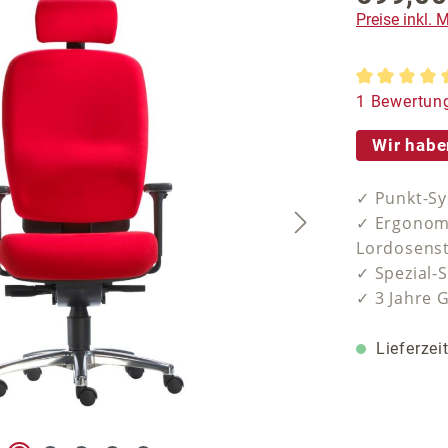
Preise inkl.
Durchschnit
1 Bewertun
Wir habe
✓ Punkt-Sy
✓ Ergonomi
Lordosens
✓ Spezial-S
✓ 3 Jahre 
Lieferzei