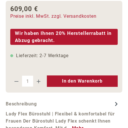
609,00 €
Regulärer Preis:
Preise inkl. MwSt. zzgl. Versandkosten
Wir haben Ihnen 20% Herstellerrabatt in
Abzug gebracht.
Lieferzeit: 2-7 Werktage
Produkt Anzahl: Gib den gewünschten We
In den Warenkorb
Beschreibung
Lady Flex Bürostuhl | Flexibel & komfortabel für
Frauen Der Bürostuhl Lady Flex schenkt Ihnen