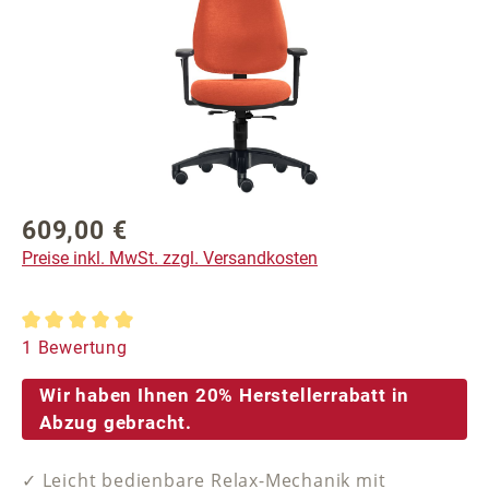
609,00 €
Regulärer Preis:
Preise inkl. MwSt. zzgl. Versandkosten
Durchschnittliche Bewertung von 5 von 5 Sternen
1 Bewertung
Wir haben Ihnen 20% Herstellerrabatt in
Abzug gebracht.
✓ Leicht bedienbare Relax-Mechanik mit