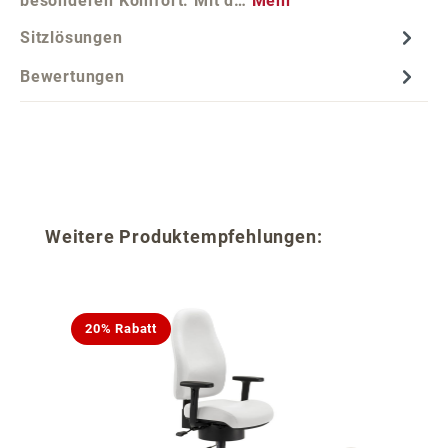
besonderen Komfort. Mit d…
Mehr
Sitzlösungen
Bewertungen
Produktgalerie überspringen
Weitere Produktempfehlungen:
20% Rabatt