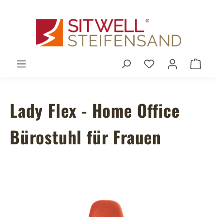
Zum Hauptinhalt springen
Du hast 0 Produ
Ware
Lady Flex - Home Office
Bürostuhl für Frauen
Bildergalerie überspringen