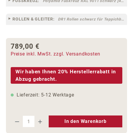
FUSSKREUZ:
Polyamid Fußkreuz RAL 9011 schwarz [44]
ROLLEN & GLEITER:
DR1 Rollen schwarz für Teppichböden [10]
789,00 €
Regulärer Preis:
Preise inkl. MwSt. zzgl. Versandkosten
Wir haben Ihnen 20% Herstellerrabatt in
Abzug gebracht.
Lieferzeit: 5-12 Werktage
Produkt Anzahl: Gib den gewünschten We
In den Warenkorb