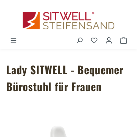
Zum Hauptinhalt springen
Du hast 0 Produ
Ware
Lady SITWELL - Bequemer
Bürostuhl für Frauen
Bildergalerie überspringen