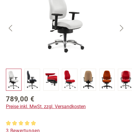
789,00 €
Regulärer Preis:
Preise inkl. MwSt. zzgl. Versandkosten
Durchschnittliche Bewertung von 5 von 5 Sternen
3 Bewertungen