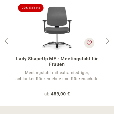
20% Rabatt
Lady ShapeUp ME - Meetingstuhl für
Frauen
Meetingstuhl mit extra niedriger,
schlanker Rückenlehne und Rückenschale
Regulärer Preis:
ab
489,00 €