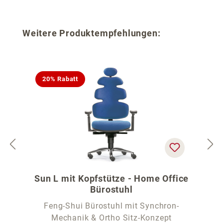
Produktgalerie überspringen
Weitere Produktempfehlungen:
20% Rabatt
Sun L mit Kopfstütze - Home Office
Bürostuhl
Feng-Shui Bürostuhl mit Synchron-
Mechanik & Ortho Sitz-Konzept