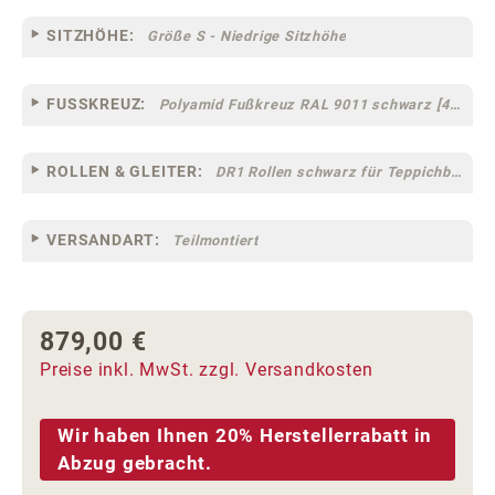
SITZHÖHE:
Größe S - Niedrige Sitzhöhe
FUSSKREUZ:
Polyamid Fußkreuz RAL 9011 schwarz [44]
ROLLEN & GLEITER:
DR1 Rollen schwarz für Teppichböden [10]
VERSANDART:
Teilmontiert
879,00 €
Regulärer Preis:
Preise inkl. MwSt. zzgl. Versandkosten
Wir haben Ihnen 20% Herstellerrabatt in
Abzug gebracht.