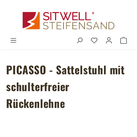
Zum Hauptinhalt springen
Du hast 0 Produ
Ware
PICASSO - Sattelstuhl mit
schulterfreier
Rückenlehne