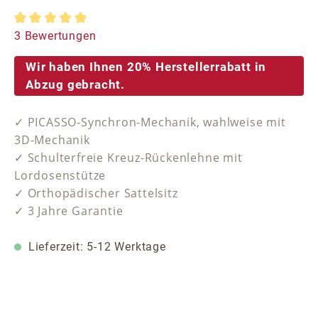
Durchschnittliche Bewertung von 5 von 5 Sternen
3 Bewertungen
Wir haben Ihnen 20% Herstellerrabatt in
Abzug gebracht.
✓ PICASSO-Synchron-Mechanik, wahlweise mit
3D-Mechanik
✓ Schulterfreie Kreuz-Rückenlehne mit
Lordosenstütze
✓ Orthopädischer Sattelsitz
✓ 3 Jahre Garantie
Lieferzeit: 5-12 Werktage